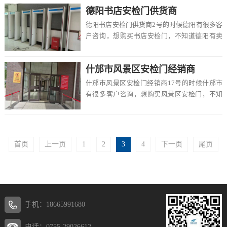
德阳书店安检门供货商
德阳书店安检门供货商2号的时候德阳有很多客
户咨询，想购买书店安检门，不知道德阳有卖
的吗，价格一般多少钱一台，该怎么选择，在
这里德...
什邡市风景区安检门经销商
什邡市风景区安检门经销商17号的时候什邡市
有很多客户咨询，想购买风景区安检门，不知
道什邡市有卖的吗，价格一般多少钱一台，该
怎么选...
首页
上一页
1
2
3
4
下一页
尾页
手机：18665991680
电话：0755-29026612